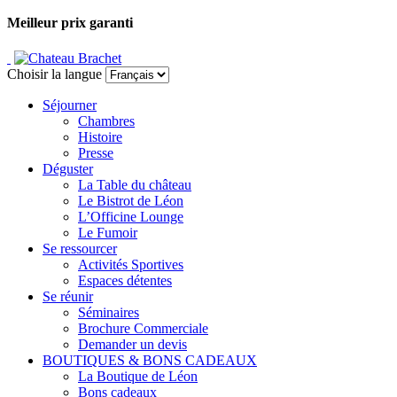
Meilleur prix garanti
Choisir la langue
Séjourner
Chambres
Histoire
Presse
Déguster
La Table du château
Le Bistrot de Léon
L’Officine Lounge
Le Fumoir
Se ressourcer
Activités Sportives
Espaces détentes
Se réunir
Séminaires
Brochure Commerciale
Demander un devis
BOUTIQUES & BONS CADEAUX
La Boutique de Léon
Bons cadeaux